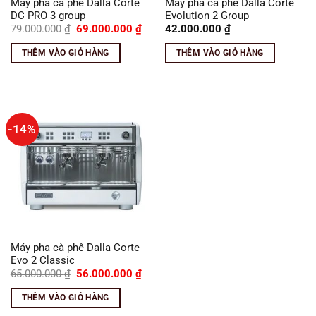
Máy pha cà phê Dalla Corte
Máy pha cà phê Dalla Corte
DC PRO 3 group
Evolution 2 Group
Giá
Giá
79.000.000
₫
69.000.000
₫
42.000.000
₫
gốc
hiện
là:
tại
THÊM VÀO GIỎ HÀNG
THÊM VÀO GIỎ HÀNG
79.000.000 ₫.
là:
69.000.000 ₫.
-14%
Máy pha cà phê Dalla Corte
Evo 2 Classic
Giá
Giá
65.000.000
₫
56.000.000
₫
gốc
hiện
là:
tại
THÊM VÀO GIỎ HÀNG
65.000.000 ₫.
là:
56.000.000 ₫.