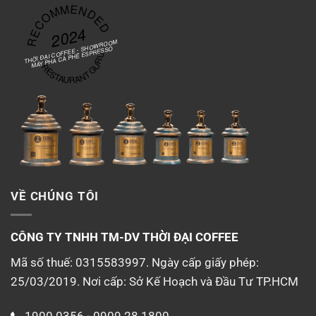
RECOMMENDED
2024
THỜI ĐẠI COFFEE - SHOWROOM
MÁY PHA CÀ PHÊ ESPRESSO
RESTAURANT GURU
VỀ CHÚNG TÔI
CÔNG TY TNHH TM-DV
THỜI ĐẠI COFFEE
Mã số thuế: 0315583997. Ngày cấp giấy phép:
25/03/2019. Nơi cấp: Sở Kế Hoạch và Đầu Tư TP.HCM