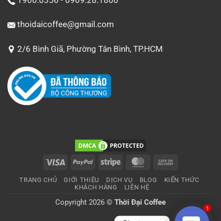
1900.0356 - 0909.28.1800
thoidaicoffee@gmail.com
2/6 Bình Giã, Phường Tân Bình, TP.HCM
Visa
PayPal
Stripe
MasterCard
Cash
On
TRANG CHỦ
GIỚI THIỆU
DỊCH VỤ
BLOG
KIẾN THỨC
Delivery
KHÁCH HÀNG
LIÊN HỆ
Copyright 2026 ©
Thời Đại Coffee
1