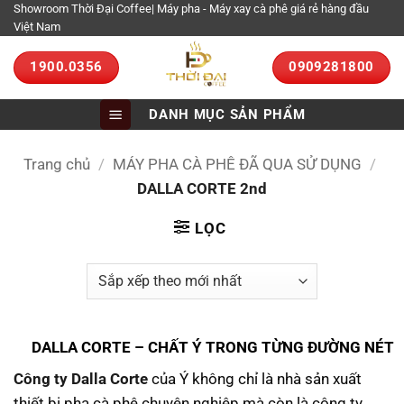
Bỏ
Showroom Thời Đại Coffee| Máy pha - Máy xay cà phê giá rẻ hàng đầu
Việt Nam
qua
nội
1900.0356
0909281800
dung
DANH MỤC SẢN PHẨM
Trang chủ
/
MÁY PHA CÀ PHÊ ĐÃ QUA SỬ DỤNG
/
DALLA CORTE 2nd
LỌC
DALLA CORTE – CHẤT Ý TRONG TỪNG ĐƯỜNG NÉT
Công ty Dalla Corte
của Ý không chỉ là nhà sản xuất
thiết bị pha cà phê chuyên nghiệp mà còn là công ty