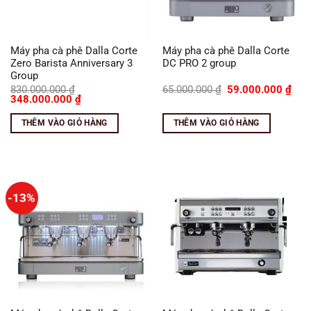
Máy pha cà phê Dalla Corte
Máy pha cà phê Dalla Corte
Zero Barista Anniversary 3
DC PRO 2 group
Group
Giá
Giá
830.000.000
₫
65.000.000
₫
59.000.000
₫
Giá
Giá
gốc
hiện
348.000.000
₫
gốc
hiện
là:
tại
là:
tại
65.000.000 ₫.
là:
THÊM VÀO GIỎ HÀNG
THÊM VÀO GIỎ HÀNG
830.000.000 ₫.
là:
59.0
348.000.000 ₫.
-13%