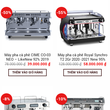
-50%
-55%
Máy pha cà phê CIME CO-03
Máy pha cà phê Royal Synchro
NEO – LikeNew 92% 2019
T2 2Gr 2020 -2021 New 95%
Giá
Giá
Giá
Gi
78.000.000
₫
39.000.000
₫
128.000.000
₫
58.000.000
₫
gốc
hiện
gốc
hi
là:
tại
là:
tạ
THÊM VÀO GIỎ HÀNG
THÊM VÀO GIỎ HÀNG
78.000.000 ₫.
là:
128.000.000 ₫.
là
39.000.000 ₫.
58
-8%
-10%