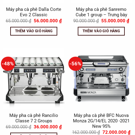
Máy pha cà phê Dalla Corte
Máy pha cà phê Sanremo
Evo 2 Classic
Cube 1 group – Trưng bày
Giá
Giá
Giá
Gi
65.000.000
₫
56.000.000
₫
90.000.000
₫
55.000.000
₫
gốc
hiện
gốc
hi
là:
tại
là:
tại
THÊM VÀO GIỎ HÀNG
THÊM VÀO GIỎ HÀNG
65.000.000 ₫.
là:
90.000.000 ₫.
là:
56.000.000 ₫.
55
-48%
-56%
Máy pha cà phê Rancilio
Máy pha cà phê BFC Nuova
Classe 7 2 Groups
Monza 2G/14/EL 2020 -2021
New 95%
Giá
Giá
69.000.000
₫
36.000.000
₫
gốc
hiện
Giá
Gi
162.000.000
₫
72.000.000
₫