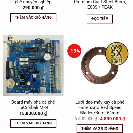
phê chuyên nghiệp
Premium Cast Steel Burrs,
E80S / PEAK
290.000
₫
THÊM VÀO GIỎ HÀNG
ĐỌC TIẾP
-13%
Board máy pha cà phê
Lưỡi dao máy xay cà phê
LaCimbali M39
Fiorenzato Red Speed
Blades/Burrs 64mm
15.800.000
₫
Giá
Giá
5.500.000
₫
4.800.000
₫
gốc
hiện
THÊM VÀO GIỎ HÀNG
là:
tại
THÊM VÀO GIỎ HÀNG
5.500.000 ₫.
là: