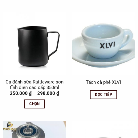
4.80
Ca đánh sữa Rattleware sơn
Tách cà phê XLVI
tĩnh điện cao cấp 350ml
Khoảng
250.000
₫
–
298.000
₫
ĐỌC TIẾP
giá:
từ
CHỌN
250.000 ₫
đến
Sản
298.000 ₫
phẩm
này
có