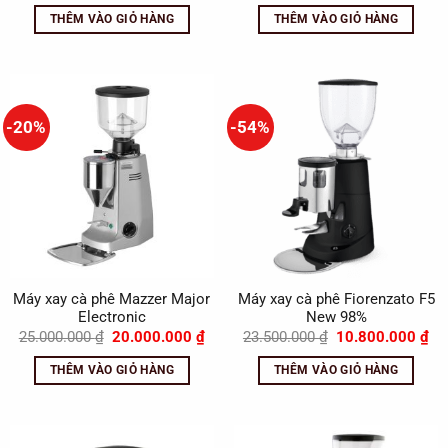
là:
tại
là:
tại
THÊM VÀO GIỎ HÀNG
THÊM VÀO GIỎ HÀNG
28.000.000 ₫.
là:
69.900.000 ₫.
là:
25.000.000 ₫.
40
-20%
-54%
Máy xay cà phê Mazzer Major
Máy xay cà phê Fiorenzato F5
Electronic
New 98%
Giá
Giá
Giá
Gi
25.000.000
₫
20.000.000
₫
23.500.000
₫
10.800.000
₫
gốc
hiện
gốc
hi
là:
tại
là:
tại
THÊM VÀO GIỎ HÀNG
THÊM VÀO GIỎ HÀNG
25.000.000 ₫.
là:
23.500.000 ₫.
là:
20.000.000 ₫.
10