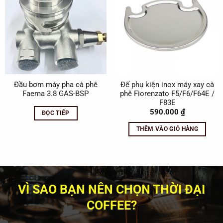
nhiều
biến
thể.
Các
tùy
chọn
có
thể
Đầu bơm máy pha cà phê
Đế phụ kiện inox máy xay cà
Faema 3.8 GAS-BSP
phê Fiorenzato F5/F6/F64E /
được
F83E
chọn
590.000
₫
ĐỌC TIẾP
trên
trang
THÊM VÀO GIỎ HÀNG
sản
phẩm
VÌ SAO BẠN NÊN CHỌN THỜI ĐẠI
COFFEE?