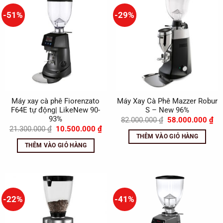
-51%
-29%
Máy xay cà phê Fiorenzato
Máy Xay Cà Phê Mazzer Robur
F64E tự động| LikeNew 90-
S – New 96%
93%
Giá
Gi
82.000.000
₫
58.000.000
₫
gốc
hi
Giá
Giá
21.300.000
₫
10.500.000
₫
là:
tại
gốc
hiện
THÊM VÀO GIỎ HÀNG
82.000.000 ₫.
là:
là:
tại
THÊM VÀO GIỎ HÀNG
58
21.300.000 ₫.
là:
10.500.000 ₫.
-22%
-41%