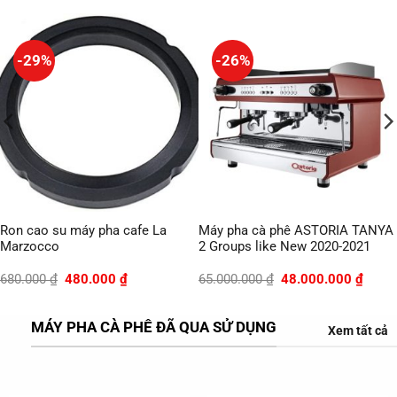
-29%
-26%
Ron cao su máy pha cafe La
Máy pha cà phê ASTORIA TANYA
Marzocco
2 Groups like New 2020-2021
Giá
Giá
Giá
Giá
680.000
₫
480.000
₫
65.000.000
₫
48.000.000
₫
gốc
hiện
gốc
hiện
là:
tại
là:
tại
680.000 ₫.
là:
65.000.000 ₫.
là:
MÁY PHA CÀ PHÊ ĐÃ QUA SỬ DỤNG
0.000 ₫.
480.000 ₫.
48.00
Xem tất cả