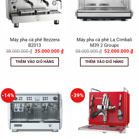
Máy pha cà phê Bezzera
Máy pha cà phê La Cimbali
B2013
M39 2 Groups
Giá
Giá
Giá
Gi
38.000.000
₫
35.000.000
₫
58.000.000
₫
52.000.000
₫
gốc
hiện
gốc
hi
là:
tại
là:
tại
THÊM VÀO GIỎ HÀNG
THÊM VÀO GIỎ HÀNG
38.000.000 ₫.
là:
58.000.000 ₫.
là:
35.000.000 ₫.
52
-14%
-39%