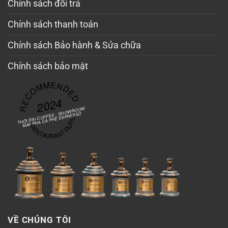
Chính sách đổi trả
Chính sách thanh toán
Chính sách Bảo hành & Sửa chữa
Chính sách bảo mật
RECOMMENDED
2024
THỜI ĐẠI COFFEE - SHOWROOM
MÁY PHA CÀ PHÊ ESPRESSO
RESTAURANT GURU
VỀ CHÚNG TÔI