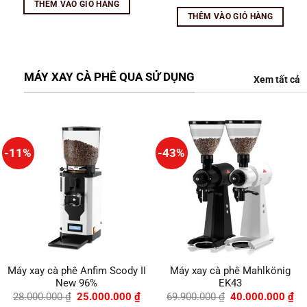
là:
tại
gốc
hi
THÊM VÀO GIỎ HÀNG
69.000.000 ₫.
là:
là:
tạ
THÊM VÀO GIỎ HÀNG
36.000.000 ₫.
162.000.000 ₫.
là
72
MÁY XAY CÀ PHÊ QUA SỬ DỤNG
Xem tất cả
-11%
-43%
Máy xay cà phê Anfim Scody II
Máy xay cà phê Mahlkönig
New 96%
EK43
Giá
Giá
Giá
Gi
28.000.000
₫
25.000.000
₫
69.900.000
₫
40.000.000
₫
gốc
hiện
gốc
hi