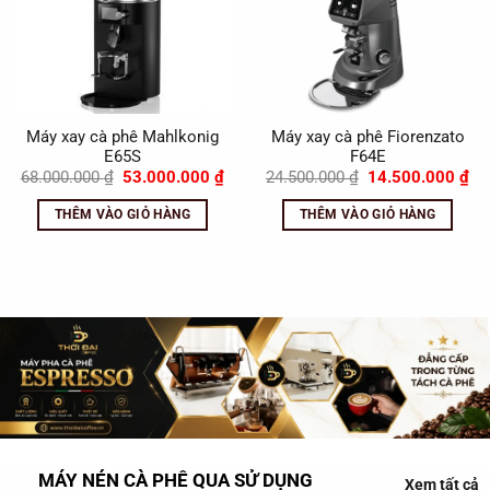
Máy xay cà phê Mahlkonig
Máy xay cà phê Fiorenzato
E65S
F64E
Giá
Giá
Giá
Gi
68.000.000
₫
53.000.000
₫
24.500.000
₫
14.500.000
₫
gốc
hiện
gốc
hi
là:
tại
là:
tại
THÊM VÀO GIỎ HÀNG
THÊM VÀO GIỎ HÀNG
68.000.000 ₫.
là:
24.500.000 ₫.
là:
53.000.000 ₫.
14
MÁY NÉN CÀ PHÊ QUA SỬ DỤNG
Xem tất cả