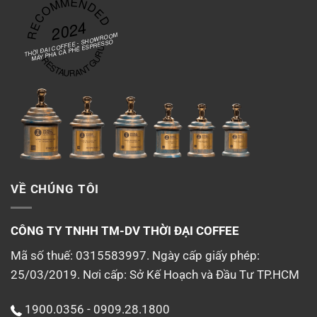
RECOMMENDED
2024
THỜI ĐẠI COFFEE - SHOWROOM
MÁY PHA CÀ PHÊ ESPRESSO
RESTAURANT GURU
VỀ CHÚNG TÔI
CÔNG TY TNHH TM-DV
THỜI ĐẠI COFFEE
Mã số thuế: 0315583997. Ngày cấp giấy phép:
25/03/2019. Nơi cấp: Sở Kế Hoạch và Đầu Tư TP.HCM
1900.0356 - 0909.28.1800