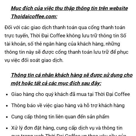
M
ục đ
ích c
ủ
a vi
ệ
c thu th
ập th
ông tin trên website
Thoidaicoffee.com:
Đối với các giao dịch thanh toán qua cổng thanh toán
trực tuyến, Thời Đại Coffee không lưu trữ thông tin Số
tài khoản, số thẻ ngân hàng của khách hàng, những
thông tin này sẽ được cổng thanh toán lưu trữ để phục
vụ việc đối soát giao dịch.
Th
ông tin cá nhân khách hàng s
ẽ được sử dụng cho
một hoặc tất cả c
ác m
ục đ
ích sau đây:
Giao hàng cho quý khách đã mua tại Thời Đại Coffee
Thông báo về việc giao hàng và hỗ trợ khách hàng
Cung cấp thông tin liên quan đến sản phẩm
Xử lý đơn đặt hàng, cung cấp dịch vụ và thông tin