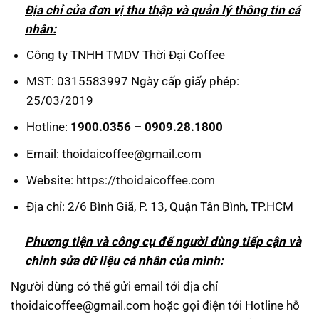
Địa chỉ của đơn vị thu thập v
à qu
ản l
ý thông tin cá
nhân:
Công ty TNHH TMDV Thời Đại Coffee
MST: 0315583997 Ngày cấp giấy phép:
25/03/2019
Hotline:
1900.0356 – 0909.28.1800
Email: thoidaicoffee@gmail.com
Website:
https://thoidaicoffee.com
Địa chỉ: 2/6 Bình Giã, P. 13, Quận Tân Bình, TP.HCM
Phương tiện v
à công c
ụ để người d
ùng ti
ếp cận v
à
ch
ỉnh sửa dữ liệu c
á nhân c
ủa m
ình:
Người dùng có thể gửi email tới địa chỉ
thoidaicoffee@gmail.com hoặc gọi điện tới Hotline hỗ