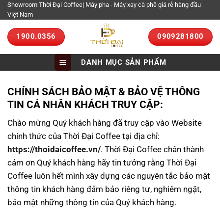
Bỏ
Showroom Thời Đại Coffee| Máy pha - Máy xay cà phê giá rẻ hàng đầu
Việt Nam
qua
nội
1900.0356
0909281800
dung
DANH MỤC SẢN PHẨM
CHÍNH SÁCH B
ẢO MẬT & BẢO VỆ TH
ÔNG
TIN CÁ NHÂN KHÁCH TRUY CẬP:
Chào mừng Quý khách hàng đã truy cập vào Website
chính thức của Thời Đại Coffee tại địa chỉ:
https://thoidaicoffee.vn/
. Thời Đại Coffee chân thành
cảm ơn Quý khách hàng hãy tin tưởng rằng Thời Đại
Coffee luôn hết mình xây dựng các nguyên tắc bảo mật
thông tin khách hàng đảm bảo riêng tư, nghiêm ngặt,
bảo mật những thông tin của Quý khách hàng.