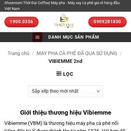
Bỏ
Showroom Thời Đại Coffee| Máy pha - Máy xay cà phê giá rẻ hàng đầu
Việt Nam
qua
nội
1900.0356
0909281800
dung
DANH MỤC SẢN PHẨM
Trang chủ
/
MÁY PHA CÀ PHÊ ĐÃ QUA SỬ DỤNG
/
VIBIEMME 2nd
LỌC
Giới thiệu thương hiệu Vibiemme
Vibiemme (VBM) là
thương hiệu máy pha cà phê nổi