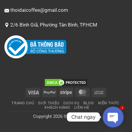
thoidaicoffee@gmail.com
2/6 Bình Giã, Phường Tân Bình, TP.HCM
Visa
PayPal
Stripe
MasterCard
Cash
On
TRANG CHỦ
GIỚI THIỆU
DỊCH VỤ
BLOG
KIẾN THỨC
Delivery
KHÁCH HÀNG
LIÊN HỆ
1
Copyright 2026 ©
Thời Đại Coffee
Chat ngay