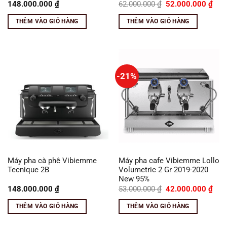
Giá
Giá
148.000.000
₫
62.000.000
₫
52.000.000
₫
gốc
hiện
là:
tại
THÊM VÀO GIỎ HÀNG
THÊM VÀO GIỎ HÀNG
62.000.000 ₫.
là:
52.0
-21%
Máy pha cà phê Vibiemme
Máy pha cafe Vibiemme Lollo
Tecnique 2B
Volumetric 2 Gr 2019-2020
New 95%
Giá
Giá
148.000.000
₫
53.000.000
₫
42.000.000
₫
gốc
hiện
là:
tại
THÊM VÀO GIỎ HÀNG
THÊM VÀO GIỎ HÀNG
53.000.000 ₫.
là:
42.0