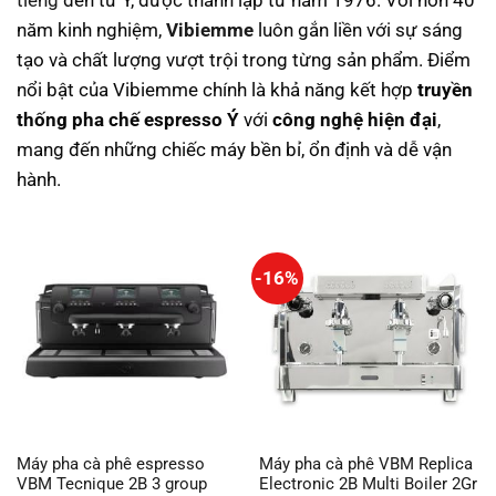
tiếng
đến từ Ý, được thành lập từ năm 1976. Với hơn 40
năm kinh nghiệm,
Vibiemme
luôn gắn liền với sự sáng
tạo và chất lượng vượt trội trong từng sản phẩm. Điểm
nổi bật của Vibiemme chính là khả năng kết hợp
truyền
thống pha chế espresso Ý
với
công nghệ hiện đại
,
mang đến những chiếc máy bền bỉ, ổn định và dễ vận
hành.
-16%
Máy pha cà phê espresso
Máy pha cà phê VBM Replica
VBM Tecnique 2B 3 group
Electronic 2B Multi Boiler 2Gr