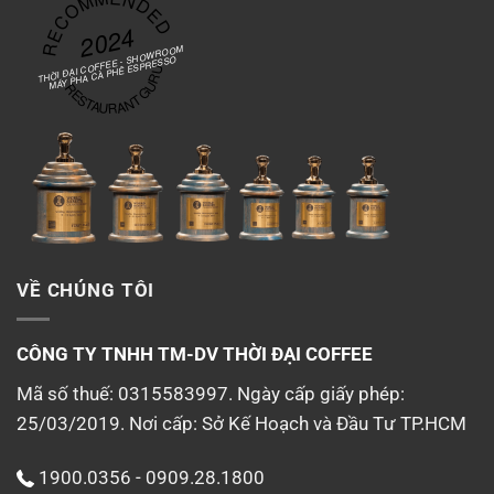
RECOMMENDED
2024
THỜI ĐẠI COFFEE - SHOWROOM
MÁY PHA CÀ PHÊ ESPRESSO
RESTAURANT GURU
VỀ CHÚNG TÔI
CÔNG TY TNHH TM-DV
THỜI ĐẠI COFFEE
Mã số thuế: 0315583997. Ngày cấp giấy phép:
25/03/2019. Nơi cấp: Sở Kế Hoạch và Đầu Tư TP.HCM
1900.0356 - 0909.28.1800