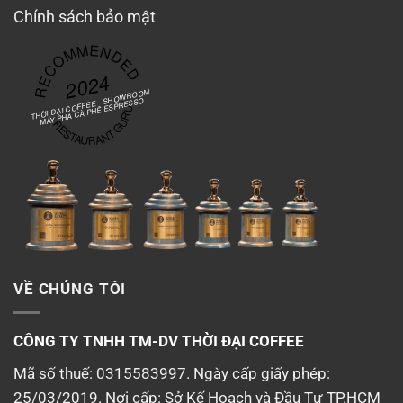
Chính sách bảo mật
RECOMMENDED
2024
THỜI ĐẠI COFFEE - SHOWROOM
MÁY PHA CÀ PHÊ ESPRESSO
RESTAURANT GURU
VỀ CHÚNG TÔI
CÔNG TY TNHH TM-DV
THỜI ĐẠI COFFEE
Mã số thuế: 0315583997. Ngày cấp giấy phép:
25/03/2019. Nơi cấp: Sở Kế Hoạch và Đầu Tư TP.HCM