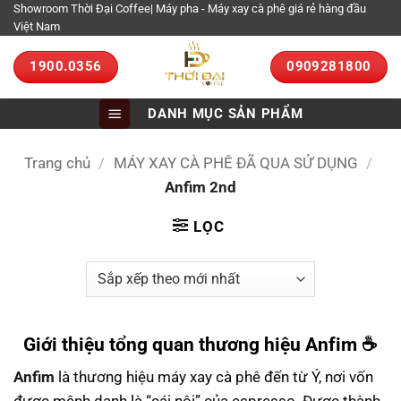
Bỏ
Showroom Thời Đại Coffee| Máy pha - Máy xay cà phê giá rẻ hàng đầu
Việt Nam
qua
nội
1900.0356
0909281800
dung
DANH MỤC SẢN PHẨM
Trang chủ
/
MÁY XAY CÀ PHÊ ĐÃ QUA SỬ DỤNG
/
Anfim 2nd
LỌC
Giới thiệu tổng quan thương hiệu Anfim ☕
Anfim
là thương hiệu máy xay cà phê đến từ Ý, nơi vốn