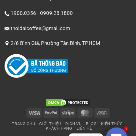
1900.0356 - 0909.28.1800
thoidaicoffee@gmail.com
2/6 Bình Giã, Phường Tân Bình, TP.HCM
Visa
PayPal
Stripe
MasterCard
Cash
On
TRANG CHỦ
GIỚI THIỆU
DỊCH VỤ
BLOG
KIẾN THỨC
Delivery
KHÁCH HÀNG
LIÊN HỆ
1