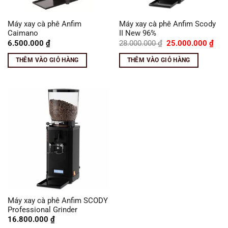
Máy xay cà phê Anfim
Máy xay cà phê Anfim Scody
Caimano
II New 96%
Giá
Giá
6.500.000
₫
28.000.000
₫
25.000.000
₫
gốc
hiện
là:
tại
THÊM VÀO GIỎ HÀNG
THÊM VÀO GIỎ HÀNG
28.000.000 ₫.
là:
25.0
Máy xay cà phê Anfim SCODY
Professional Grinder
16.800.000
₫