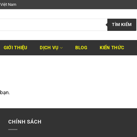
 Việt Nam
TÌM KIẾM
GIỚI THIỆU
DỊCH VỤ
BLOG
KIẾN THỨC
 bạn.
CHÍNH SÁCH