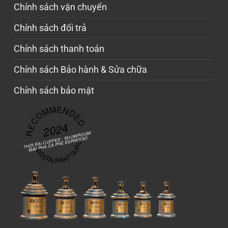
Chính sách vận chuyển
Chính sách đổi trả
Chính sách thanh toán
Chính sách Bảo hành & Sửa chữa
Chính sách bảo mật
RECOMMENDED
2024
THỜI ĐẠI COFFEE - SHOWROOM
MÁY PHA CÀ PHÊ ESPRESSO
RESTAURANT GURU