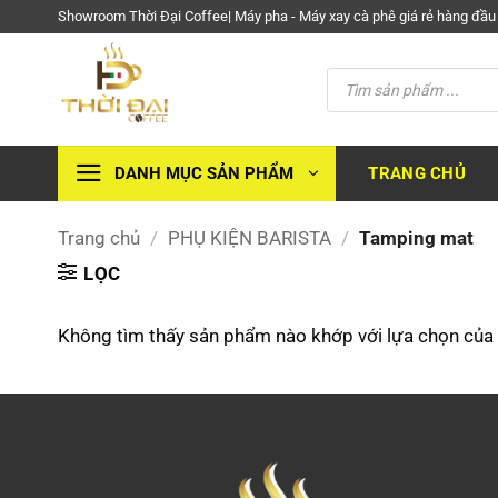
Bỏ
Showroom Thời Đại Coffee| Máy pha - Máy xay cà phê giá rẻ hàng đầu
qua
nội
Tìm
kiếm
dung
sản
phẩm
TRANG CHỦ
DANH MỤC SẢN PHẨM
Trang chủ
/
PHỤ KIỆN BARISTA
/
Tamping mat
LỌC
Không tìm thấy sản phẩm nào khớp với lựa chọn của