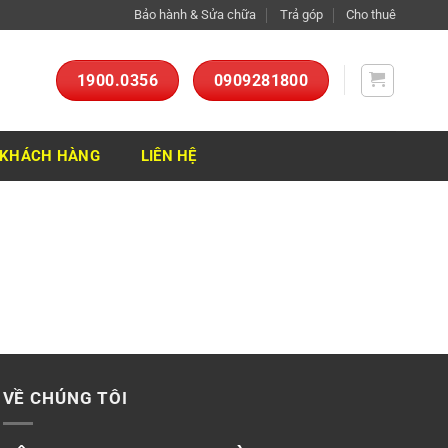
Bảo hành & Sửa chữa
Trả góp
Cho thuê
1900.0356
0909281800
KHÁCH HÀNG
LIÊN HỆ
VỀ CHÚNG TÔI