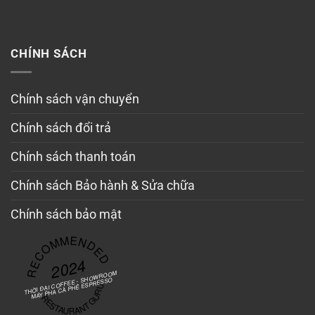
CHÍNH SÁCH
Chính sách vận chuyển
Chính sách đổi trả
Chính sách thanh toán
Chính sách Bảo hành & Sửa chữa
Chính sách bảo mật
RECOMMENDED
2024
THỜI ĐẠI COFFEE - SHOWROOM
MÁY PHA CÀ PHÊ ESPRESSO
RESTAURANT GURU