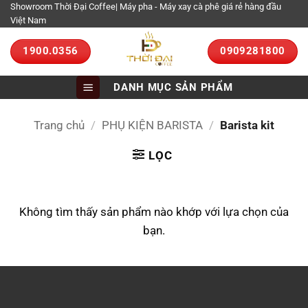
Bỏ
Showroom Thời Đại Coffee| Máy pha - Máy xay cà phê giá rẻ hàng đầu
Việt Nam
qua
nội
1900.0356
0909281800
dung
DANH MỤC SẢN PHẨM
Trang chủ
/
PHỤ KIỆN BARISTA
/
Barista kit
LỌC
Không tìm thấy sản phẩm nào khớp với lựa chọn của
bạn.