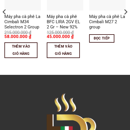
Máy pha cà phê La
Máy pha cà phê
Máy pha cà phê La
Cimbali M34
BFC LIRA 2GV EL
Cimbali M27 2
Selectron 2 Group
2 Gr – New 92%
group
215.000.000
₫
125.000.000
₫
Giá
Giá
Giá
Giá
58.000.000
₫
45.000.000
₫
ĐỌC TIẾP
gốc
hiện
gốc
hiện
là:
tại
là:
tại
THÊM VÀO
THÊM VÀO
215.000.000 ₫.
là:
125.000.000 ₫.
là:
58.000.000 ₫.
45.000.000 ₫.
GIỎ HÀNG
GIỎ HÀNG