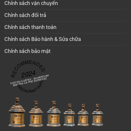
Chính sách vận chuyển
Chính sách đổi trả
Chính sách thanh toán
Chính sách Bảo hành & Sửa chữa
Chính sách bảo mật
RECOMMENDED
2024
THỜI ĐẠI COFFEE - SHOWROOM
MÁY PHA CÀ PHÊ ESPRESSO
RESTAURANT GURU