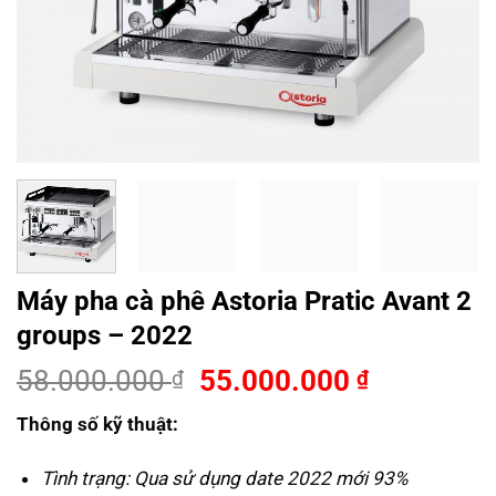
Máy pha cà phê Astoria Pratic Avant 2
groups – 2022
Giá
Giá
58.000.000
55.000.000
₫
₫
gốc
hiện
Thông số kỹ thuật:
là:
tại
58.000.000 ₫.
là:
Tình trạng: Qua sử dụng date 2022 mới 93%
55.000.00