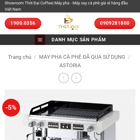
Bỏ
Showroom Thời Đại Coffee| Máy pha - Máy xay cà phê giá rẻ hàng đầu
Việt Nam
qua
nội
1900.0356
0909281800
dung
DANH MỤC SẢN PHẨM
Trang chủ
/
MÁY PHA CÀ PHÊ ĐÃ QUA SỬ DỤNG
/
ASTORIA
-5%