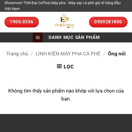
Bỏ
Showroom Thời Đại Coffee| Máy pha - Máy xay cà phê giá rẻ hàng đầu
Việt Nam
qua
nội
1900.0356
0909281800
dung
DANH MỤC SẢN PHẨM
Trang chủ
/
LINH KIỆN MÁY PHA CÀ PHÊ
/
Ống nối
LỌC
Không tìm thấy sản phẩm nào khớp với lựa chọn của
bạn.