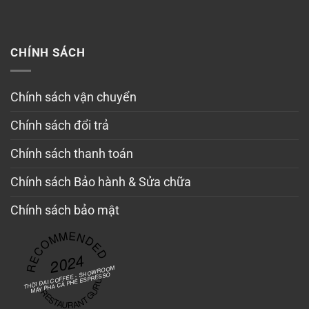
CHÍNH SÁCH
Chính sách vận chuyển
Chính sách đổi trả
Chính sách thanh toán
Chính sách Bảo hành & Sửa chữa
Chính sách bảo mật
RECOMMENDED
2024
THỜI ĐẠI COFFEE - SHOWROOM
MÁY PHA CÀ PHÊ ESPRESSO
RESTAURANT GURU