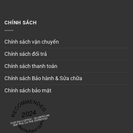
CHÍNH SÁCH
Chính sách vận chuyển
Chính sách đổi trả
Chính sách thanh toán
Chính sách Bảo hành & Sửa chữa
Chính sách bảo mật
RECOMMENDED
2024
THỜI ĐẠI COFFEE - SHOWROOM
MÁY PHA CÀ PHÊ ESPRESSO
RESTAURANT GURU