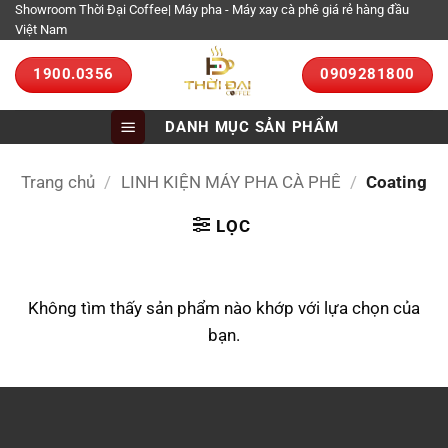
Bỏ
Showroom Thời Đại Coffee| Máy pha - Máy xay cà phê giá rẻ hàng đầu
Việt Nam
qua
nội
1900.0356
0909281800
dung
DANH MỤC SẢN PHẨM
Trang chủ
/
LINH KIỆN MÁY PHA CÀ PHÊ
/
Coating
LỌC
Không tìm thấy sản phẩm nào khớp với lựa chọn của
bạn.